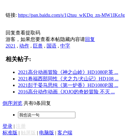
链接:
https://pan.baidu.com/s/1j2tuu_wKDq_zn-MW1IKeJg
回复查看提取码
游客，如果您要查看本帖隐藏内容请
回复
2021
,
动作
,
巨兽
,
国语
,
中字
相关帖子:
2021高分动画冒险《神之山岭》HD1080P.英 ...
2021卷福西部同性《犬之力/犬山记》HD108 ...
2021彭于晏马思纯《第一炉香》HD1080P.国 ...
2016高分动作动画《JOJO的奇妙冒险 不灭 ...
倒序浏览
共有0条回复
登录
|
注册
标准版
|
触屏版
|
电脑版
|
客户端