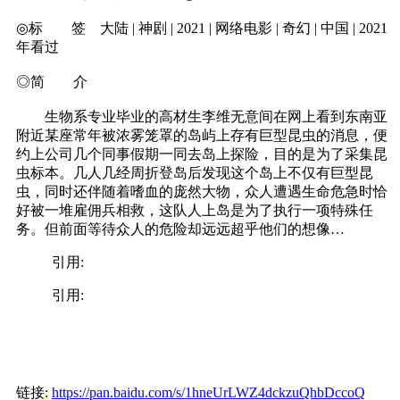
◎标 签 大陆 | 神剧 | 2021 | 网络电影 | 奇幻 | 中国 | 2021
年看过
◎简 介
生物系专业毕业的高材生李维无意间在网上看到东南亚
附近某座常年被浓雾笼罩的岛屿上存有巨型昆虫的消息，便
约上公司几个同事假期一同去岛上探险，目的是为了采集昆
虫标本。几人几经周折登岛后发现这个岛上不仅有巨型昆
虫，同时还伴随着嗜血的庞然大物，众人遭遇生命危急时恰
好被一堆雇佣兵相救，这队人上岛是为了执行一项特殊任
务。但前面等待众人的危险却远远超乎他们的想像…
引用:
引用:
链接:
https://pan.baidu.com/s/1hneUrLWZ4dckzuQhbDccoQ