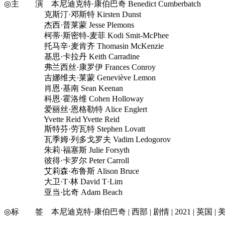
◎主 演 本尼迪克特·康伯巴奇 Benedict Cumberbatch
克斯汀·邓斯特 Kirsten Dunst
杰西·普莱蒙 Jesse Plemons
柯蒂·斯密特-麦菲 Kodi Smit-McPhee
托马辛·麦肯齐 Thomasin McKenzie
基思·卡拉丹 Keith Carradine
弗兰西丝·康罗伊 Frances Conroy
吉娜维夫·莱蒙 Geneviève Lemon
肖恩·基南 Sean Keenan
科恩·霍洛维 Cohen Holloway
爱丽丝·恩格勒特 Alice Englert
Yvette Reid Yvette Reid
斯特芬·劳瓦特 Stephen Lovatt
瓦季姆·列多戈罗夫 Vadim Ledogorov
朱莉·福塞斯 Julie Forsyth
彼得·卡罗尔 Peter Carroll
艾莉森·布鲁斯 Alison Bruce
大卫·T·林 David T·Lim
亚当·比奇 Adam Beach
◎标 签 本尼迪克特·康伯巴奇 | 西部 | 剧情 | 2021 | 英国 | 美