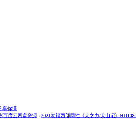
分享你懂
影百度云网盘资源
›
2021卷福西部同性《犬之力/犬山记》HD1080P.