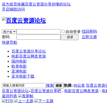
设为首页
收藏百度云资源分享你懂的论坛
开启辅助访问
找回密码
自动登录
密码
立即注册
登录
快捷导航
百度云资源分享论坛
电影百度云网盘资源
国内电影
欧美电影
亚洲电影
蓝光电影下载
搜索
热搜:
88云盘
百度云资源
搜索
百度云资源论坛
»
百度云资源分享吧
›
电影百度云网盘资源
›
电
返回列表