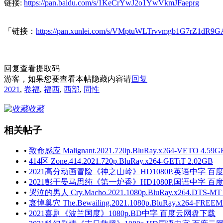
链接:
https://pan.baidu.com/s/1KeCrYwJ2o1YwVkmJFaeprg
「链接：
https://pan.xunlei.com/s/VMptuWLTrvvmgb1G7rZ1dR9G
回复查看提取码
游客，如果您要查看本帖隐藏内容请
回复
2021
,
卷福
,
福西
,
西部
,
同性
收藏
相关帖子
•
致命感应 Malignant.2021.720p.BluRay.x264-VETO 4.59G
•
414区 Zone.414.2021.720p.BluRay.x264-GETiT 2.02GB
•
2021高分动画冒险《神之山岭》HD1080P.英语中字 百度云
•
2021彭于晏马思纯《第一炉香》HD1080P.国语中字 百度云
•
哭泣的男人 Cry.Macho.2021.1080p.BluRay.x264.DTS-MT
•
哀悼巢穴 The.Bewailing.2021.1080p.BluRay.x264-FREE
•
2021喜剧《波兰国度》1080p.BD中字 百度云网盘下载