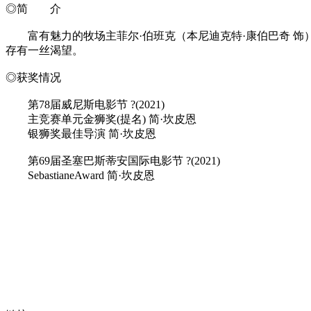
◎简 介
富有魅力的牧场主菲尔·伯班克（本尼迪克特·康伯巴奇 饰
存有一丝渴望。
◎获奖情况
第78届威尼斯电影节 ?(2021)
主竞赛单元金狮奖(提名) 简·坎皮恩
银狮奖最佳导演 简·坎皮恩
第69届圣塞巴斯蒂安国际电影节 ?(2021)
SebastianeAward 简·坎皮恩