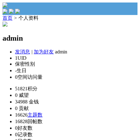
首页
>
个人资料
admin
发消息
|
加为好友
admin
1
UID
保密
性别
-
生日
0
空间访问量
51821
积分
0
威望
34988
金钱
0
贡献
16626
主题数
16828
回帖数
0
好友数
0
记录数