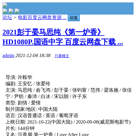
论坛
>
电影百度云网盘资源 ...
回复
2021彭于晏马思纯《第一炉香》
HD1080P.国语中字 百度云网盘下载 ...
admin
2021-12-04 18:38
只看楼主
导演: 许鞍华
编剧: 王安忆 / 张爱玲
主演: 马思纯 / 俞飞鸿 / 彭于晏 / 张钧甯 / 范伟 / 梁洛施 / 张佳
宁 / 尹昉 / 秦沛 / 白冰 / 宋以朗 / 许子东
类型: 剧情 / 爱情
制片国家/地区: 中国大陆
语言: 汉语普通话 / 英语 / 葡萄牙语
上映日期: 2021-10-22(中国大陆) / 2020-09-08(威尼斯电影节)
片长: 144分钟
又名: 沉香屑·第一炉香 / Love After Love