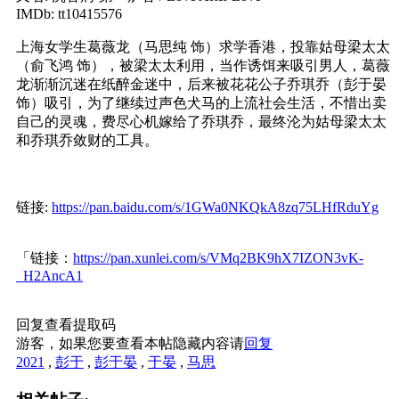
IMDb: tt10415576
上海女学生葛薇龙（马思纯 饰）求学香港，投靠姑母梁太太
（俞飞鸿 饰），被梁太太利用，当作诱饵来吸引男人，葛薇
龙渐渐沉迷在纸醉金迷中，后来被花花公子乔琪乔（彭于晏
饰）吸引，为了继续过声色犬马的上流社会生活，不惜出卖
自己的灵魂，费尽心机嫁给了乔琪乔，最终沦为姑母梁太太
和乔琪乔敛财的工具。
链接:
https://pan.baidu.com/s/1GWa0NKQkA8zq75LHfRduYg
「链接：
https://pan.xunlei.com/s/VMq2BK9hX7IZON3vK-
_H2AncA1
回复查看提取码
游客，如果您要查看本帖隐藏内容请
回复
2021
,
彭于
,
彭于晏
,
于晏
,
马思