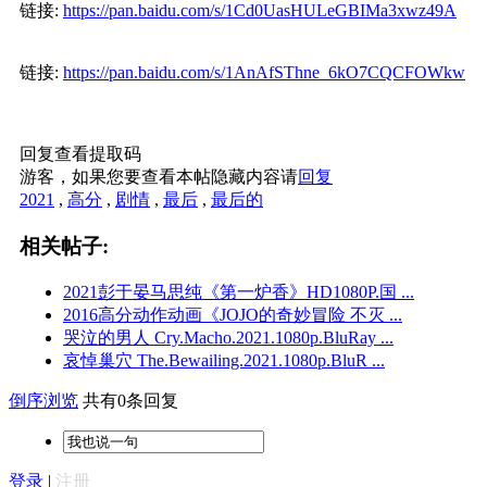
链接:
https://pan.baidu.com/s/1Cd0UasHULeGBIMa3xwz49A
链接:
https://pan.baidu.com/s/1AnAfSThne_6kO7CQCFOWkw
回复查看提取码
游客，如果您要查看本帖隐藏内容请
回复
2021
,
高分
,
剧情
,
最后
,
最后的
相关帖子:
2021彭于晏马思纯《第一炉香》HD1080P.国 ...
2016高分动作动画《JOJO的奇妙冒险 不灭 ...
哭泣的男人 Cry.Macho.2021.1080p.BluRay ...
哀悼巢穴 The.Bewailing.2021.1080p.BluR ...
倒序浏览
共有0条回复
登录
|
注册