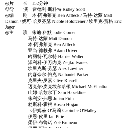
◎片 长 152分钟
◎导 演 雷德利·斯科特 Ridley Scott
◎编 剧 本·阿弗莱克 Ben Affleck / 马特·达蒙 Matt
Damon / 妮可·哈罗芬瑟 Nicole Holofcener / 埃里克·贾格 Eric
Jager
◎主 演 朱迪·科默 Jodie Comer
马特·达蒙 Matt Damon
本·阿弗莱克 Ben Affleck
亚当·德赖弗 Adam Driver
哈丽特·瓦尔特 Harriet Walter
泽利科·伊万内克 Zeljko Ivanek
埃里克斯·劳瑟 Alex Lawther
内森奈尔·帕克 Nathaniel Parker
克里夫·罗素 Clive Russell
迈克尔·麦克埃尔哈顿 Michael McElhatton
山姆·哈兹尔丁 Sam Hazeldine
朱利安·弗思 Julian Firth
勃斯科·霍根 Bosco Hogan
卡伊姆赫·O'马莉 Caoimhe O'Malley
伊恩·皮里 Ian Pirie
柔伊·布鲁诺 Zoé Bruneau