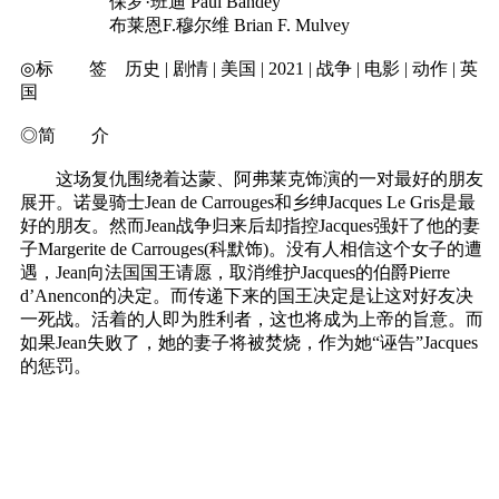
保罗·班迪 Paul Bandey
布莱恩F.穆尔维 Brian F. Mulvey
◎标 签 历史 | 剧情 | 美国 | 2021 | 战争 | 电影 | 动作 | 英
国
◎简 介
这场复仇围绕着达蒙、阿弗莱克饰演的一对最好的朋友
展开。诺曼骑士Jean de Carrouges和乡绅Jacques Le Gris是最
好的朋友。然而Jean战争归来后却指控Jacques强奸了他的妻
子Margerite de Carrouges(科默饰)。没有人相信这个女子的遭
遇，Jean向法国国王请愿，取消维护Jacques的伯爵Pierre
d’Anencon的决定。而传递下来的国王决定是让这对好友决
一死战。活着的人即为胜利者，这也将成为上帝的旨意。而
如果Jean失败了，她的妻子将被焚烧，作为她“诬告”Jacques
的惩罚。