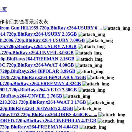
一页
作者
回复/查看
最后发表
n.Hill.1959.720p.BluRay.x264-USURY 6 ...
14.720p.BluRay.x264-USURY 2.35GB
2006.720p.BluRay.x264-USURY 7.09GB
5.720p.BluRay.x264-USURY 7.10GB
.720p.BluRay.x264-UNVEiL 3.03GB
p.BluRay.x264-FREEMAN 2.16GB
DC.720p.BluRay.x264-WoAT 4.00GB
720p.BluRay.x264-BiPOLAR 3.99GB
79.720p.BluRay.x264-BiPOLAR 6.45GB
720p.BluRay.x264-FREEMAN 4.32GB
1.720p.BluRay.x264-VETO 7.30GB
.BluRay.x264-UNVEiL 2.76GB
218.2021.720p.BluRay.x264-WoAT 3.17GB
0p.BluRay.x264-JustWatch 2.32GB
2.720p.BluRay.x264-ORBS 4.64GB ... ...
RED.720p.BluRay.x264-CiNEPHiLiA 4.32GB
0p.BluRay.x264-FREEMAN 4.04GB