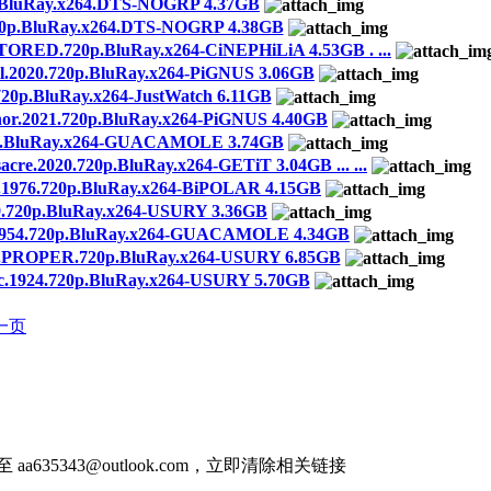
.BluRay.x264.DTS-NOGRP 4.37GB
p.BluRay.x264.DTS-NOGRP 4.38GB
ORED.720p.BluRay.x264-CiNEPHiLiA 4.53GB . ...
.2020.720p.BluRay.x264-PiGNUS 3.06GB
0p.BluRay.x264-JustWatch 6.11GB
2021.720p.BluRay.x264-PiGNUS 4.40GB
p.BluRay.x264-GUACAMOLE 3.74GB
020.720p.BluRay.x264-GETiT 3.04GB ... ...
1976.720p.BluRay.x264-BiPOLAR 4.15GB
720p.BluRay.x264-USURY 3.36GB
954.720p.BluRay.x264-GUACAMOLE 4.34GB
ROPER.720p.BluRay.x264-USURY 6.85GB
1924.720p.BluRay.x264-USURY 5.70GB
一页
件至
aa635343@outlook.com
，立即清除相关链接