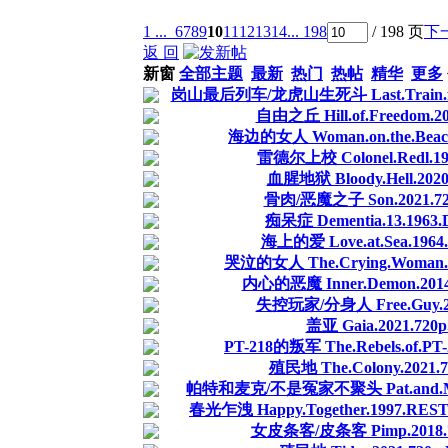
1 ...
6
7
8
9
10
11
12
13
14
... 198
/ 198 页
下
返 回
新窗
全部主题
最新
热门
热帖
精华
更多
岗山最后列车/龙虎山生死斗 Last.Train.from.Gu
自由之丘 Hill.of.Freedom.20
海边的女人 Woman.on.the.Beach.
雷德尔上校 Colonel.Redl.198
血腥地狱 Bloody.Hell.2020
骨肉/恶魔之子 Son.2021.720
痴呆症 Dementia.13.1963.
海上的爱 Love.at.Sea.1964.
哭泣的女人 The.Crying.Woman.19
内心的恶魔 Inner.Demon.2014.
失控玩家/分身人 Free.Guy.202
盖亚 Gaia.2021.720p
PT-218的叛军 The.Rebels.of.PT-
殖民地 The.Colony.2021.72
帕特和麦克/不是冤家不聚头 Pat.and.Mike.195
春光乍洩 Happy.Together.1997.RESTO
女皮条客/皮条客 Pimp.2018.72