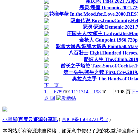
殖民地 Tides.2021.720p
恶灵/恶魔 Demonic.2021.720
花樣年華 In.the.Mood.for.Love.2000.REST
吸血传说 Boys.from.County.Hell
恶灵/恶魔 Demonic.2021.72
庄园夫人/女领主 Lady.of.the.Manor.
金枪人 Gunpoint.1966.720
彩蛋大屠杀/彩弹大逃杀 Paintball.Massacre.2
八百壯士 Eight.Hundred.Heroes.
爬坡人生 The.Climb.2019.
酋长之子塔赞 Taza.Son.of.Cochise.1
第一头牛/初生之犊 First.Cow.2019.P
奥拉克之手 The.Hands.of.Orlac.
下一页 »
1 ...
6
7
8
9
10
11
12
13
14
... 198
/ 198 页
下
返 回
小黑屋
|
百度云资源分享吧
(
京ICP备15014721号-2
)
本网站所有资源来自网络，如无意中侵犯了您的权益,请发邮