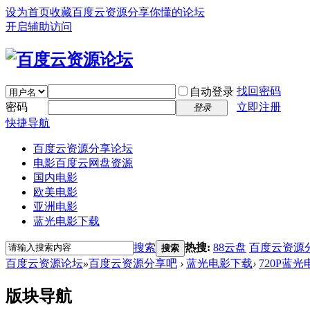
设为首页
收藏百度云资源分享你懂的论坛
开启辅助访问
找回密码
自动登录
密码
立即注册
登录
快捷导航
百度云资源分享论坛
电影百度云网盘资源
国内电影
欧美电影
亚洲电影
蓝光电影下载
搜索
热搜:
88云盘
百度云资源
搜索
百度云资源论坛
»
百度云资源分享吧
›
蓝光电影下载
›
720P蓝
版块导航