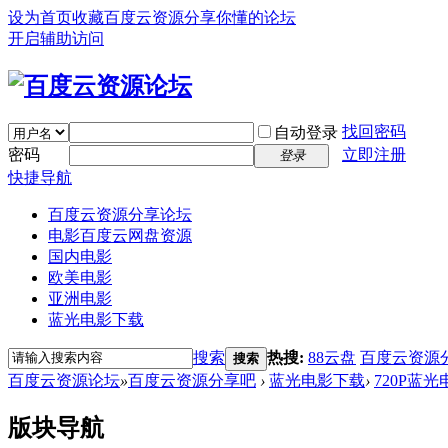
设为首页
收藏百度云资源分享你懂的论坛
开启辅助访问
找回密码
自动登录
密码
立即注册
登录
快捷导航
百度云资源分享论坛
电影百度云网盘资源
国内电影
欧美电影
亚洲电影
蓝光电影下载
搜索
热搜:
88云盘
百度云资源
搜索
百度云资源论坛
»
百度云资源分享吧
›
蓝光电影下载
›
720P蓝
版块导航