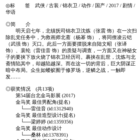
◎标 签 武侠 / 古装 / 锦衣卫 / 动作 / 国产 / 2017 / 剧情 /
华语
◎简 介
明天启七年，北镇抚司锦衣卫沈炼（张震 饰）在一次扫
除乱党任务中，为救画师北斋（杨幂 饰），将同僚凌云铠
（武强 饰）灭口。此后一方面要摆脱来自陆文昭（张译
饰）、裴纶（雷佳音 饰）的质疑与调查，一方面又在神秘女
子的要挟下放火烧了锦衣卫经历司。裹挟在乱世，沈炼与北
斋情陷其中，却越陷越深。而在这一切的背后，巨大阴谋正
暗中布局。众生如蝼蚁囿于修罗场，逆鳞之战，一触即
发……
◎获奖情况 (共13项)
第54届台北金马影展 (2017)
金马奖 最佳男配角(提名)
└──雷佳音 (id:1312940)
金马奖 最佳造型设计(提名)
└──梁婷婷 (id:1359356)
金马奖 最佳动作设计
└──桑林 (id:1378391)