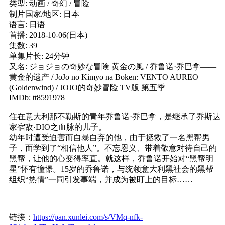
类型: 动画 / 奇幻 / 冒险
制片国家/地区: 日本
语言: 日语
首播: 2018-10-06(日本)
集数: 39
单集片长: 24分钟
又名: ジョジョの奇妙な冒険 黄金の風 / 乔鲁诺·乔巴拿——
黄金的遗产 / JoJo no Kimyo na Boken: VENTO AUREO
(Goldenwind) / JOJO的奇妙冒险 TV版 第五季
IMDb: tt8591978
住在意大利那不勒斯的青年乔鲁诺·乔巴拿，是继承了乔斯达
家宿敌·DIO之血脉的儿子。
幼年时遭受迫害而自暴自弃的他，由于拯救了一名黑帮男
子，而学到了“相信他人”。不忘恩义、带着敬意对待自己的
黑帮，让他的心变得率直。就这样，乔鲁诺开始对“黑帮明
星”怀有憧憬。15岁的乔鲁诺，与统领意大利黑社会的黑帮
组织“热情”一同引发事端，并成为被盯上的目标……
链接：
https://pan.xunlei.com/s/VMq-nfk-