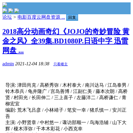
论坛
>
电影百度云网盘资源 ...
回复
2018高分动画奇幻《JOJO的奇妙冒险 黄
金之风》全39集.BD1080P.日语中字 迅雷
网盘 ...
admin
2021-12-04 18:38
只看楼主
导演: 津田尚克 / 高桥秀弥 / 木村泰大 / 南川达马 / 江岛泰男 /
铃木恭兵 / 龟井隆广 / 宫岛善博 / 江副仁美 / 藤本次朗 / 高桥
贤 / 村田光 / 长田伸二 / 三上喜子 / 左藤洋二 / 高桥谦仁 / 青
柳宏宜
编剧: 荒木飞吕彦 / 小林靖子 / 笔安一幸 / 猪爪慎一 / 安川正
吾
主演: 小野贤章 / 中村悠一 / 诹访部顺一 / 鸟海浩辅 / 山下大
辉 / 榎木淳弥 / 千本木彩花 / 小西克幸