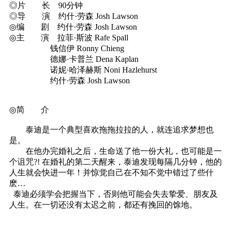
◎片 长 90分钟
◎导 演 约什·劳森 Josh Lawson
◎编 剧 约什·劳森 Josh Lawson
◎主 演 拉菲·斯波 Rafe Spall
钱信伊 Ronny Chieng
德娜·卡普兰 Dena Kaplan
诺妮·哈泽赫斯 Noni Hazlehurst
约什·劳森 Josh Lawson
◎简 介
泰迪是一个典型喜欢拖拖拉拉的人，就连追求梦想也
是。
在他办完婚礼之后，生命送了他一份大礼，也可能是一
个诅咒?! 在婚礼的第二天醒来，泰迪发现每隔几分钟，他的
人生就会快进一年！并惊觉自己在不知不觉中错过了些什
麽…
泰迪必须学会把握当下，否则他可能会失去挚爱、朋友及
人生。在一切还没有太迟之前，都还有挽回的馀地。