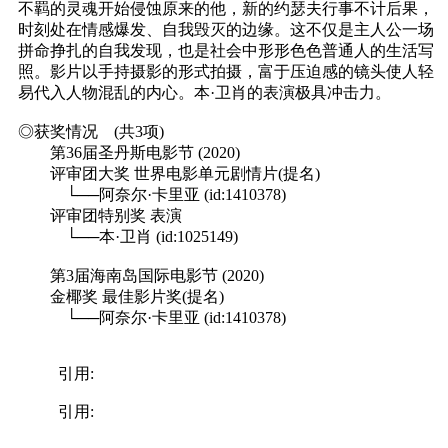
不羁的灵魂开始侵蚀原来的他，新的约瑟夫行事不计后果，
时刻处在情感爆发、自我毁灭的边缘。这不仅是主人公一场
拼命挣扎的自我发现，也是社会中形形色色普通人的生活写
照。影片以手持摄影的形式拍摄，富于压迫感的镜头使人轻
易代入人物混乱的内心。本·卫肖的表演极具冲击力。
◎获奖情况 (共3项)
第36届圣丹斯电影节 (2020)
评审团大奖 世界电影单元剧情片(提名)
└──阿奈尔·卡里亚 (id:1410378)
评审团特别奖 表演
└──本·卫肖 (id:1025149)
第3届海南岛国际电影节 (2020)
金椰奖 最佳影片奖(提名)
└──阿奈尔·卡里亚 (id:1410378)
引用:
引用: