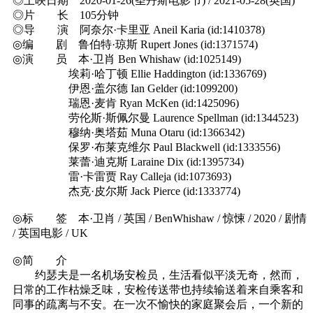
◎上映日期 2020-01-26(圣丹斯电影节) / 2021-05-28(英国)
◎片 长 105分钟
◎导 演 阿奈尔·卡里亚 Aneil Karia (id:1410378)
◎编 剧 鲁伯特·琼斯 Rupert Jones (id:1371574)
◎演 员 本·卫肖 Ben Whishaw (id:1025149)
埃莉·哈丁顿 Ellie Haddington (id:1336769)
伊恩·盖尔德 Ian Gelder (id:1099200)
瑞恩·麦肯 Ryan McKen (id:1425096)
劳伦斯·斯佩尔曼 Laurence Spellman (id:1344523)
穆纳·奥塔茹 Muna Otaru (id:1366342)
保罗·布莱克维尔 Paul Blackwell (id:1333556)
莱蕾·迪克斯 Laraine Dix (id:1395734)
雷·卡雷贾 Ray Calleja (id:1073693)
杰克·皮尔斯 Jack Pierce (id:1333774)
◎标 签 本·卫肖 / 英国 / BenWhishaw / 惊悚 / 2020 / 剧情
/ 英国电影 / UK
◎简 介
约瑟夫是一名机场安检员，生活看似平淡无奇，然而，
日常的工作枯燥乏味，安检传送带也持续输送着来自乘客和
同事的疏离与不安。在一次不愉快的家庭聚会后，一个新的