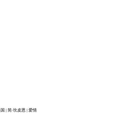
国 | 简·坎皮恩 | 爱情