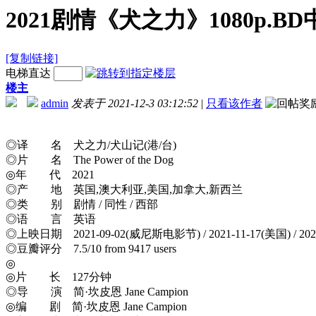
2021剧情《犬之力》1080p.
[复制链接]
电梯直达
楼主
admin
发表于 2021-12-3 03:12:52
|
只看该作者
◎译 名 犬之力/犬山记(港/台)
◎片 名 The Power of the Dog
◎年 代 2021
◎产 地 英国,澳大利亚,美国,加拿大,新西兰
◎类 别 剧情 / 同性 / 西部
◎语 言 英语
◎上映日期 2021-09-02(威尼斯电影节) / 2021-11-17(美国) / 20
◎豆瓣评分 7.5/10 from 9417 users
◎
◎片 长 127分钟
◎导 演 简·坎皮恩 Jane Campion
◎编 剧 简·坎皮恩 Jane Campion