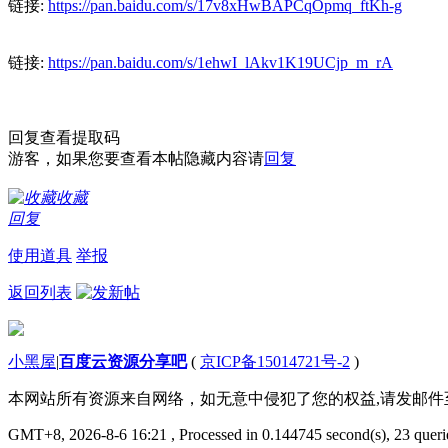
链接:
https://pan.baidu.com/s/17v8xHwBAPCqOpmq_ftKh-g
链接:
https://pan.baidu.com/s/1ehwI_lAkv1K19UCjp_m_rA
回复查看提取码
游客，如果您要查看本帖隐藏内容请
回复
收藏
回复
使用道具
举报
返回列表
小黑屋
|
百度云资源分享吧
(
京ICP备15014721号-2
)
本网站所有资源来自网络，如无意中侵犯了您的权益,请发邮
GMT+8, 2026-8-6 16:21
, Processed in 0.144745 second(s), 23 querie