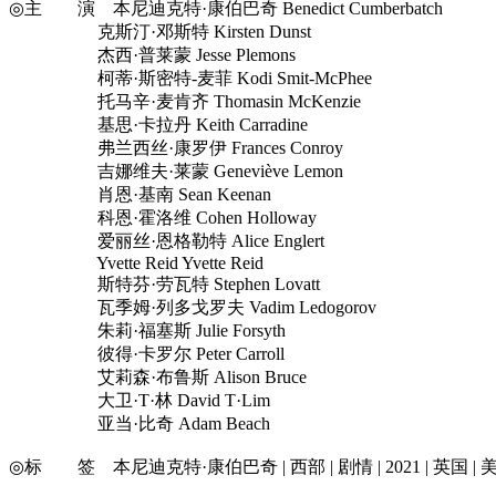
◎主 演 本尼迪克特·康伯巴奇 Benedict Cumberbatch
克斯汀·邓斯特 Kirsten Dunst
杰西·普莱蒙 Jesse Plemons
柯蒂·斯密特-麦菲 Kodi Smit-McPhee
托马辛·麦肯齐 Thomasin McKenzie
基思·卡拉丹 Keith Carradine
弗兰西丝·康罗伊 Frances Conroy
吉娜维夫·莱蒙 Geneviève Lemon
肖恩·基南 Sean Keenan
科恩·霍洛维 Cohen Holloway
爱丽丝·恩格勒特 Alice Englert
Yvette Reid Yvette Reid
斯特芬·劳瓦特 Stephen Lovatt
瓦季姆·列多戈罗夫 Vadim Ledogorov
朱莉·福塞斯 Julie Forsyth
彼得·卡罗尔 Peter Carroll
艾莉森·布鲁斯 Alison Bruce
大卫·T·林 David T·Lim
亚当·比奇 Adam Beach
◎标 签 本尼迪克特·康伯巴奇 | 西部 | 剧情 | 2021 | 英国 | 美