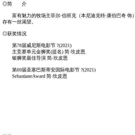
◎简 介
富有魅力的牧场主菲尔·伯班克（本尼迪克特·康伯巴奇 饰
存有一丝渴望。
◎获奖情况
第78届威尼斯电影节 ?(2021)
主竞赛单元金狮奖(提名) 简·坎皮恩
银狮奖最佳导演 简·坎皮恩
第69届圣塞巴斯蒂安国际电影节 ?(2021)
SebastianeAward 简·坎皮恩