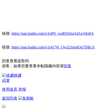
链接:
https://pan.baidu.com/s/1qPIj_wqRfJqSqAd1ayHq8A
链接:
https://pan.baidu.com/s/1i417j6_QwZzSnnlQp7DBcA
回复查看提取码
游客，如果您要查看本帖隐藏内容请
回复
收藏
回复
使用道具
举报
返回列表