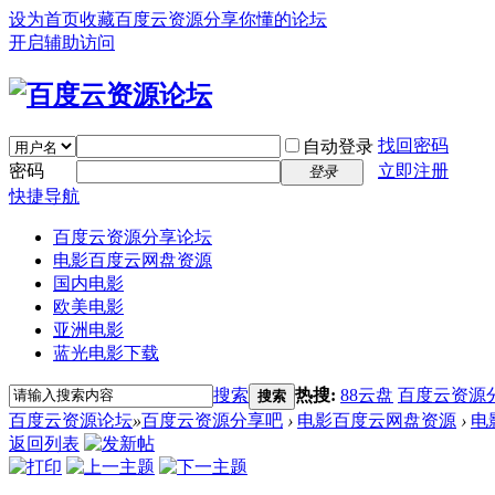
设为首页
收藏百度云资源分享你懂的论坛
开启辅助访问
找回密码
自动登录
密码
立即注册
登录
快捷导航
百度云资源分享论坛
电影百度云网盘资源
国内电影
欧美电影
亚洲电影
蓝光电影下载
搜索
热搜:
88云盘
百度云资源
搜索
百度云资源论坛
»
百度云资源分享吧
›
电影百度云网盘资源
›
电
返回列表