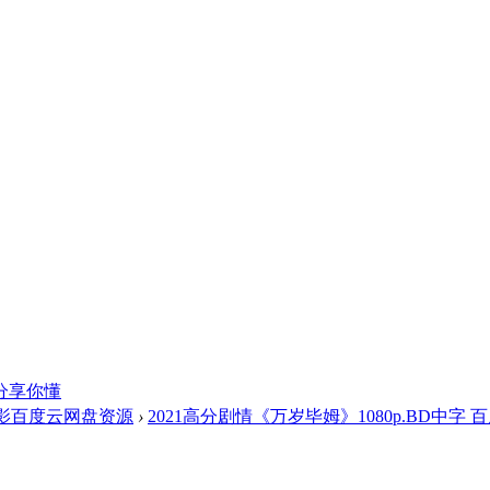
分享你懂
影百度云网盘资源
›
2021高分剧情《万岁毕姆》1080p.BD中字 百