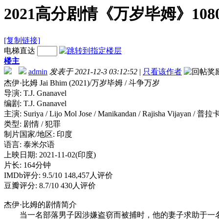
2021高分剧情《万岁毕姆》108
[复制链接]
电梯直达
楼主
admin
发表于 2021-12-3 03:12:52
|
只看该作者
杰伊·比姆 Jai Bhim (2021)/万岁毕姆 / 斗争万岁
导演: T.J. Gnanavel
编剧: T.J. Gnanavel
主演: Suriya / Lijo Mol Jose / Manikandan / Rajisha Vijayan /
类型: 剧情 / 犯罪
制片国家/地区: 印度
语言: 泰米尔语
上映日期: 2021-11-02(印度)
片长: 164分钟
IMDb评分: 9.5/10 148,457人评价
豆瓣评分: 8.7/10 430人评价
杰伊·比姆的剧情简介
当一名部落男子因涉嫌盗窃而被捕时，他的妻子求助于一名