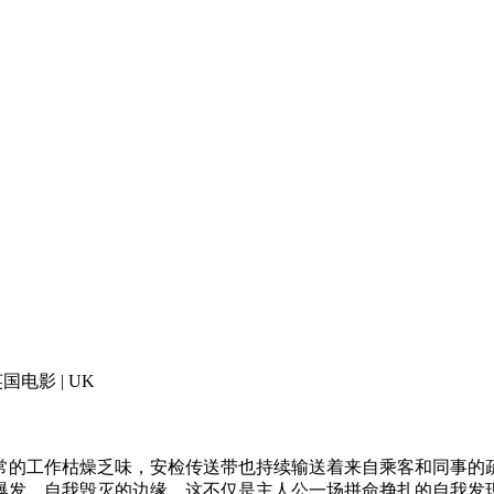
 英国电影 | UK
的工作枯燥乏味，安检传送带也持续输送着来自乘客和同事的疏
爆发、自我毁灭的边缘。这不仅是主人公一场拼命挣扎的自我发