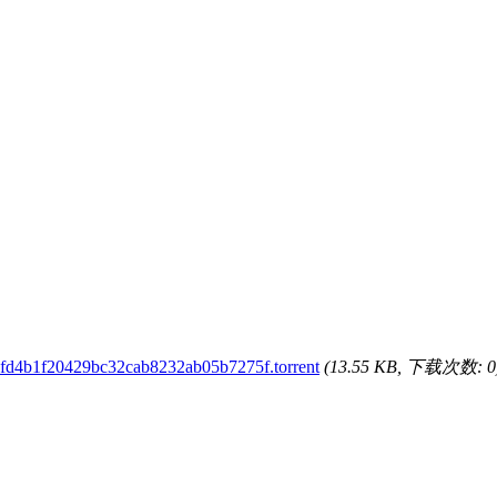
fd4b1f20429bc32cab8232ab05b7275f.torrent
(13.55 KB, 下载次数: 0