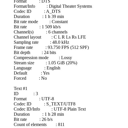
Format : DTS
Format/Info : Digital Theater Systems
Codec ID : A_DTS
Duration : 1 h 39 min
Bit rate mode : Constant
Bit rate : 1 509 kb/s
Channel(s) : 6 channels
Channel layout : C L R Ls Rs LFE
Sampling rate : 48.0 kHz
Frame rate : 93.750 FPS (512 SPF)
Bit depth : 24 bits
Compression mode : Lossy
Stream size : 1.05 GiB (20%)
Language : English
Default : Yes
Forced : No
Text #1
ID : 3
Format : UTF-8
Codec ID : S_TEXT/UTF8
Codec ID/Info : UTF-8 Plain Text
Duration : 1 h 28 min
Bit rate : 26 b/s
Count of elements : 811