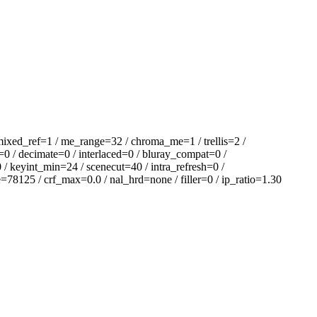
ixed_ref=1 / me_range=32 / chroma_me=1 / trellis=2 /
=0 / decimate=0 / interlaced=0 / bluray_compat=0 /
/ keyint_min=24 / scenecut=40 / intra_refresh=0 /
78125 / crf_max=0.0 / nal_hrd=none / filler=0 / ip_ratio=1.30