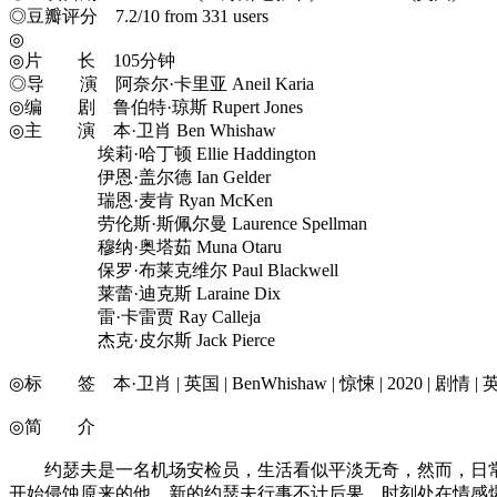
◎豆瓣评分 7.2/10 from 331 users
◎
◎片 长 105分钟
◎导 演 阿奈尔·卡里亚 Aneil Karia
◎编 剧 鲁伯特·琼斯 Rupert Jones
◎主 演 本·卫肖 Ben Whishaw
埃莉·哈丁顿 Ellie Haddington
伊恩·盖尔德 Ian Gelder
瑞恩·麦肯 Ryan McKen
劳伦斯·斯佩尔曼 Laurence Spellman
穆纳·奥塔茹 Muna Otaru
保罗·布莱克维尔 Paul Blackwell
莱蕾·迪克斯 Laraine Dix
雷·卡雷贾 Ray Calleja
杰克·皮尔斯 Jack Pierce
◎标 签 本·卫肖 | 英国 | BenWhishaw | 惊悚 | 2020 | 剧情 |
◎简 介
约瑟夫是一名机场安检员，生活看似平淡无奇，然而，日常
开始侵蚀原来的他，新的约瑟夫行事不计后果，时刻处在情感