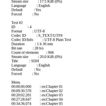
Stream size : 17.5 KiB (0%)
Language : English
Default : Yes
Forced : No
Text #2
ID : 4
Format : UTF-8
Codec ID : S_TEXT/UTF8
Codec ID/Info : UTF-8 Plain Text
Duration : 1 h 36 min
Bit rate : 28 b/s
Count of elements : 968
Stream size : 20.0 KiB (0%)
Title : SDH
Language : English
Default : No
Forced : No
Menu
00:00:00.000 : en:Chapter 01
00:09:30.570 : en:Chapter 02
00:20:02.201 : en:Chapter 03
00:27:28.647 : en:Chapter 04
00:34:36.074 : en:Chapter 05