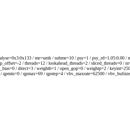
alyse=0x3:0x133 / me=umh / subme=10 / psy=1 / psy_rd=1.05:0.00 / m
offset=-2 / threads=12 / lookahead_threads=2 / sliced_threads=0 / nr
_bias=0 / direct=3 / weightb=1 / open_gop=0 / weightp=2 / keyint=250 
 / qpmin=0 / qpmax=69 / qpstep=4 / vbv_maxrate=62500 / vbv_bufsize=