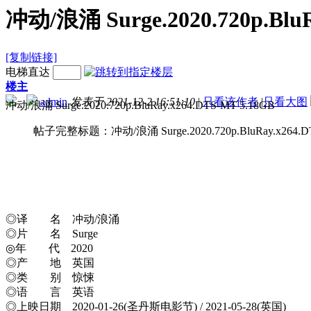
冲动/浪涌 Surge.2020.720p.BluR
[复制链接]
电梯直达
楼主
admin
发表于 2021-12-2 16:51:10
|
只看该作者
|
只看大图
冲动/浪涌 Surge.2020.720
帖子完整标题：冲动/浪涌 Surge.2020.720p.BluRay.x264.DT
◎译 名 冲动/浪涌
◎片 名 Surge
◎年 代 2020
◎产 地 英国
◎类 别 惊悚
◎语 言 英语
◎上映日期 2020-01-26(圣丹斯电影节) / 2021-05-28(英国)