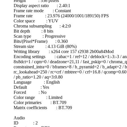
Height : 536 pixels
Display aspect ratio : 2.40:1
Frame rate mode : Constant
Frame rate : 23.976 (24000/1001/189150) FPS
Color space : YUV
Chroma subsampling : 4:2:0
Bit depth : 8 bits
Scan type : Progressive
Bits/(Pixel*Frame) : 0.360
Stream size : 4.13 GiB (80%)
Writing library : x264 core 157 r2938 2b00a84Mod
Encoding settings : cabac=1 / ref=12 / deblock=1:-3:-3 / an
8x8dct=1 / cqm=0 / deadzone=21,11 / fast_pskip=0 / chroma_qp_
constrained_intra=0 / bframes=8 / b_pyramid=2 / b_adapt=2 / b
rc_lookahead=250 / rc=crf / mbtree=0 / crf=16.8 / qcomp=0.60
/ pb_ratio=1.20 / aq=3:0.80
Language : English
Default : Yes
Forced : No
Color range : Limited
Color primaries : BT.709
Matrix coefficients : BT.709
Audio
ID : 2