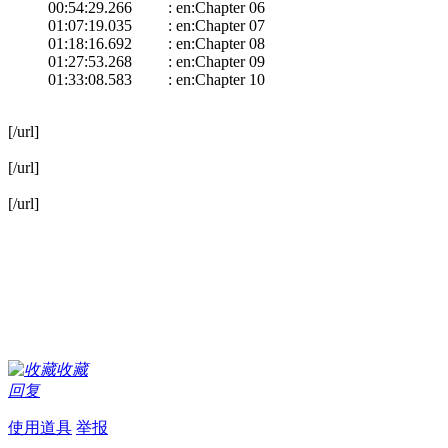
00:54:29.266 : en:Chapter 06
01:07:19.035 : en:Chapter 07
01:18:16.692 : en:Chapter 08
01:27:53.268 : en:Chapter 09
01:33:08.583 : en:Chapter 10
[/url]
[/url]
[/url]
收藏
回复
使用道具
举报