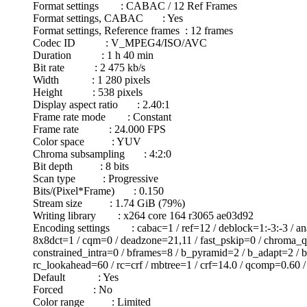
Format settings : CABAC / 12 Ref Frames
Format settings, CABAC : Yes
Format settings, Reference frames : 12 frames
Codec ID : V_MPEG4/ISO/AVC
Duration : 1 h 40 min
Bit rate : 2 475 kb/s
Width : 1 280 pixels
Height : 538 pixels
Display aspect ratio : 2.40:1
Frame rate mode : Constant
Frame rate : 24.000 FPS
Color space : YUV
Chroma subsampling : 4:2:0
Bit depth : 8 bits
Scan type : Progressive
Bits/(Pixel*Frame) : 0.150
Stream size : 1.74 GiB (79%)
Writing library : x264 core 164 r3065 ae03d92
Encoding settings : cabac=1 / ref=12 / deblock=1:-3:-3 / an
8x8dct=1 / cqm=0 / deadzone=21,11 / fast_pskip=0 / chroma_qp_
constrained_intra=0 / bframes=8 / b_pyramid=2 / b_adapt=2 / b
rc_lookahead=60 / rc=crf / mbtree=1 / crf=14.0 / qcomp=0.60 
Default : Yes
Forced : No
Color range : Limited