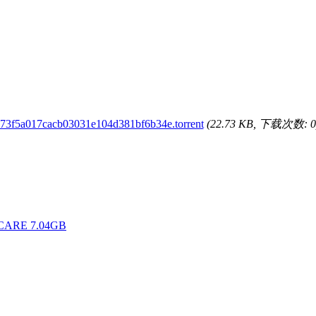
73f5a017cacb03031e104d381bf6b34e.torrent
(22.73 KB, 下载次数: 0
SCARE 7.04GB