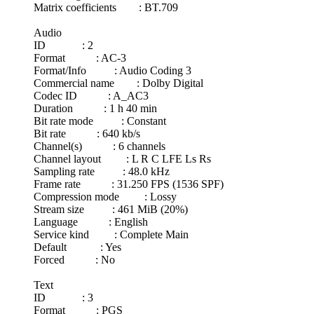
Matrix coefficients : BT.709
Audio
ID : 2
Format : AC-3
Format/Info : Audio Coding 3
Commercial name : Dolby Digital
Codec ID : A_AC3
Duration : 1 h 40 min
Bit rate mode : Constant
Bit rate : 640 kb/s
Channel(s) : 6 channels
Channel layout : L R C LFE Ls Rs
Sampling rate : 48.0 kHz
Frame rate : 31.250 FPS (1536 SPF)
Compression mode : Lossy
Stream size : 461 MiB (20%)
Language : English
Service kind : Complete Main
Default : Yes
Forced : No
Text
ID : 3
Format : PGS