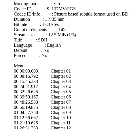
Muxing mode : zlib
Codec ID : S_HDMV/PGS
Codec ID/Info : Picture based subtitle format used on 
Duration : 1 h 35 min
Bit rate : 18.3 kb/s
Count of elements : 1452
Stream size : 12.5 MiB (1%)
Title : SDH
Language : English
Default : No
Forced : No
Menu
00:00:00.000 : Chapter 01
00:08:16.792 : Chapter 02
00:15:45.333 : Chapter 03
00:24:51.917 : Chapter 04
00:32:26.625 : Chapter 05
00:39:59.167 : Chapter 06
00:48:26.583 : Chapter 07
00:56:19.875 : Chapter 08
01:04:57.750 : Chapter 09
01:12:56.667 : Chapter 10
01:21:19.625 : Chapter 11
01:26:31.333 : Chapter 12