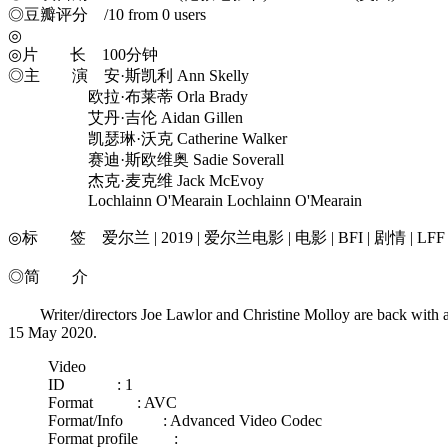
◎豆瓣评分 /10 from 0 users
◎
◎片 长 100分钟
◎主 演 安·斯凯利 Ann Skelly
欧拉·布莱蒂 Orla Brady
艾丹·吉伦 Aidan Gillen
凯瑟琳·沃克 Catherine Walker
赛迪·斯欧维奥 Sadie Soverall
杰克·麦克维 Jack McEvoy
Lochlainn O'Mearain Lochlainn O'Mearain
◎标 签 爱尔兰 | 2019 | 爱尔兰电影 | 电影 | BFI | 剧情 | LFF 
◎简 介
Writer/directors Joe Lawlor and Christine Molloy are back with a t
15 May 2020.
Video
ID : 1
Format : AVC
Format/Info : Advanced Video Codec
Format profile :