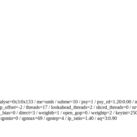
alyse=0x3:0x133 / me=umh / subme=10 / psy=1 / psy_rd=1.20:0.00 / m
offset=-2 / threads=17 / lookahead_threads=2 / sliced_threads=0 / nr
_bias=0 / direct=3 / weightb=1 / open_gop=0 / weightp=2 / keyint=250 
/ qpmin=0 / qpmax=69 / qpstep=4 / ip_ratio=1.40 / aq=3:0.90