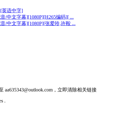
季][英语中字]
中文字幕][1080P][H265编码][ ...
音/中文字幕][1080P][张爱玲,许鞍 ...
件至
aa635343@outlook.com
，立即清除相关链接
s .