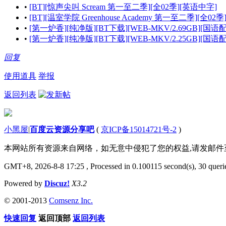
•
[BT][惊声尖叫 Scream 第一至二季][全02季][英语中字]
•
[BT][温室学院 Greenhouse Academy 第一至二季][全02
•
[第一炉香][纯净版][BT下载][WEB-MKV/2.69GB][国语配音/
•
[第一炉香][纯净版][BT下载][WEB-MKV/2.25GB][国语配
回复
使用道具
举报
返回列表
小黑屋
|
百度云资源分享吧
(
京ICP备15014721号-2
)
本网站所有资源来自网络，如无意中侵犯了您的权益,请发邮
GMT+8, 2026-8-8 17:25
, Processed in 0.100115 second(s), 30 querie
Powered by
Discuz!
X3.2
© 2001-2013
Comsenz Inc.
快速回复
返回顶部
返回列表