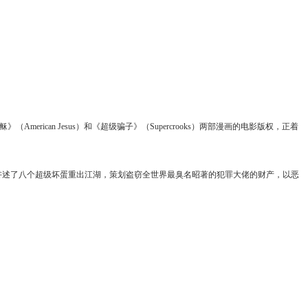
rican Jesus）和《超级骗子》（Supercrooks）两部漫画的电影版权，正着
ks）则讲述了八个超级坏蛋重出江湖，策划盗窃全世界最臭名昭著的犯罪大佬的财产，以恶