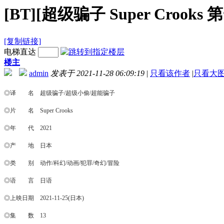
[BT][超级骗子 Super Crook
[复制链接]
电梯直达
楼主
admin
发表于 2021-11-28 06:09:19
|
只看该作者
|
只看大
◎译 名 超级骗子/超级小偷/超能骗子
◎片 名 Super Crooks
◎年 代 2021
◎产 地 日本
◎类 别 动作/科幻/动画/犯罪/奇幻/冒险
◎语 言 日语
◎上映日期 2021-11-25(日本)
◎集 数 13