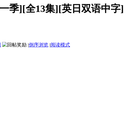
s 第一季][全13集][英日双语中字]
图
|
倒序浏览
|
阅读模式