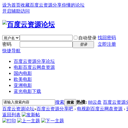
设为首页
收藏百度云资源分享你懂的论坛
开启辅助访问
找回密码
自动登录
密码
立即注册
登录
快捷导航
百度云资源分享论坛
电影百度云网盘资源
国内电影
欧美电影
亚洲电影
蓝光电影下载
搜索
热搜:
88云盘
百度云资源
搜索
百度云资源论坛
»
百度云资源分享吧
›
电视剧百度云网盘资源
›
返回列表