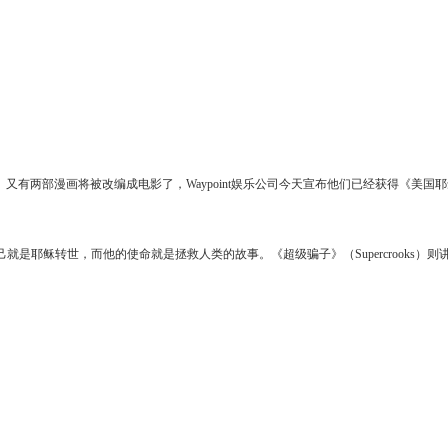
两部漫画将被改编成电影了，Waypoint娱乐公司今天宣布他们已经获得《美国耶稣》（Ame
得知自己就是耶稣转世，而他的使命就是拯救人类的故事。《超级骗子》（Supercroo