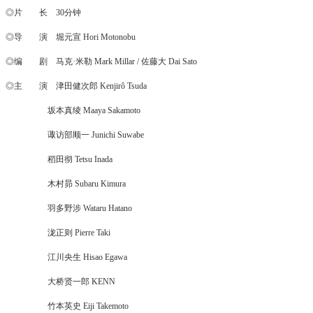
◎片 长 30分钟
◎导 演 堀元宣 Hori Motonobu
◎编 剧 马克·米勒 Mark Millar / 佐藤大 Dai Sato
◎主 演 津田健次郎 Kenjirô Tsuda
坂本真绫 Maaya Sakamoto
诹访部顺一 Junichi Suwabe
稻田彻 Tetsu Inada
木村昴 Subaru Kimura
羽多野涉 Wataru Hatano
泷正则 Pierre Taki
江川央生 Hisao Egawa
大桥贤一郎 KENN
竹本英史 Eiji Takemoto