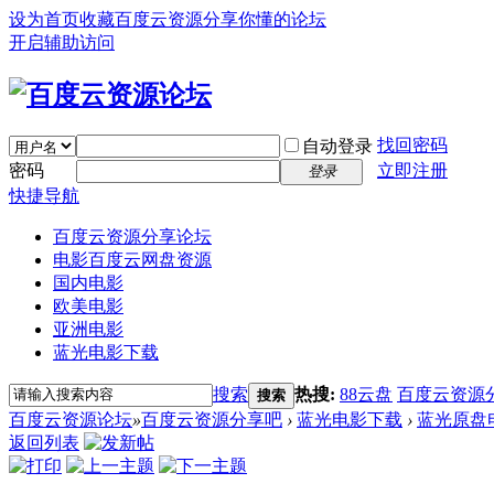
设为首页
收藏百度云资源分享你懂的论坛
开启辅助访问
找回密码
自动登录
密码
立即注册
登录
快捷导航
百度云资源分享论坛
电影百度云网盘资源
国内电影
欧美电影
亚洲电影
蓝光电影下载
搜索
热搜:
88云盘
百度云资源
搜索
百度云资源论坛
»
百度云资源分享吧
›
蓝光电影下载
›
蓝光原盘
返回列表