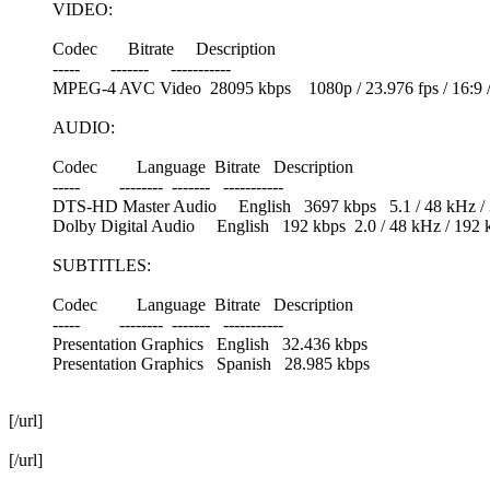
VIDEO:
Codec Bitrate Description
----- ------- -----------
MPEG-4 AVC Video 28095 kbps 1080p / 23.976 fps / 16:9 / 
AUDIO:
Codec Language Bitrate Description
----- -------- ------- -----------
DTS-HD Master Audio English 3697 kbps 5.1 / 48 kHz / 3697
Dolby Digital Audio English 192 kbps 2.0 / 48 kHz / 192 
SUBTITLES:
Codec Language Bitrate Description
----- -------- ------- -----------
Presentation Graphics English 32.436 kbps
Presentation Graphics Spanish 28.985 kbps
[/url]
[/url]