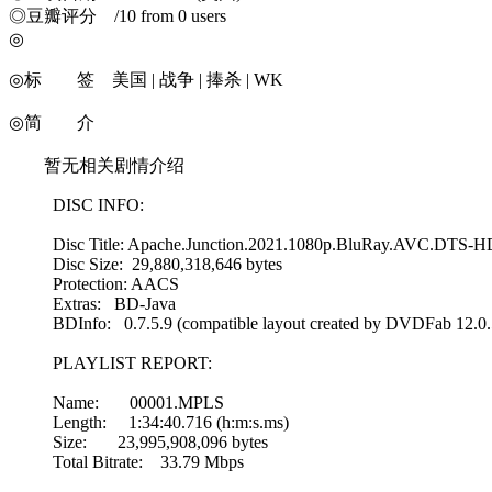
◎豆瓣评分 /10 from 0 users
◎
◎标 签 美国 | 战争 | 捧杀 | WK
◎简 介
暂无相关剧情介绍
DISC INFO:
Disc Title: Apache.Junction.2021.1080p.BluRay.AVC.DTS
Disc Size: 29,880,318,646 bytes
Protection: AACS
Extras: BD-Java
BDInfo: 0.7.5.9 (compatible layout created by DVDFab 12.0.
PLAYLIST REPORT:
Name: 00001.MPLS
Length: 1:34:40.716 (h:m:s.ms)
Size: 23,995,908,096 bytes
Total Bitrate: 33.79 Mbps