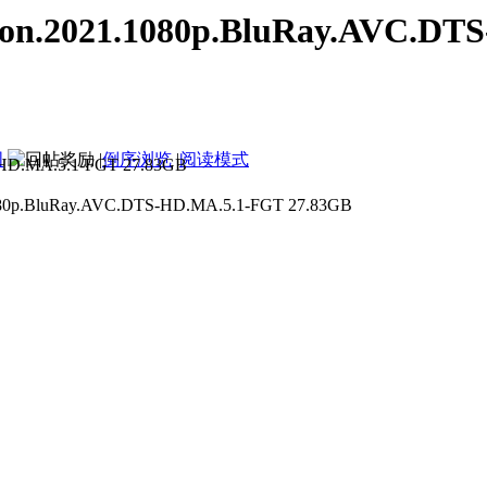
2021.1080p.BluRay.AVC.DTS-H
图
|
倒序浏览
|
阅读模式
2021.1080p.BluRay.AVC.DTS
BluRay.AVC.DTS-HD.MA.5.1-FGT 27.83GB