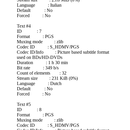
Language : Italian
Default : No
Forced : No
Text #4
ID : 7
Format : PGS
Muxing mode : zlib
Codec ID : S_HDMV/PGS
Codec ID/Info : Picture based subtitle format
used on BDs/HD-DVDs
Duration : 1 h 30 min
Bit rate : 349 b/s
Count of elements : 32
Stream size : 231 KiB (0%)
Language : Dutch
Default : No
Forced : No
Text #5
ID : 8
Format : PGS
Muxing mode : zlib
Codec ID : S_HDMV/PGS