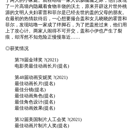
于两人的小家庭。就在咕噜一家人饥肠辘辘之际，他们发现
了一片高墙内隐藏着食物丰饶的沃土，原来开辟这片世外桃
源的文明人夫妇霍普和菲尔是已经去世的盖的父母的朋友。
在最初的热情款待后，一心想要撮合盖和女儿晓晓的霍普和
菲尔，发现咕噜一家成了绊脚石，为了把盖抢过来，他们用
上了攻心计。两家人闹得不可开交，盖和小伊也产生了裂
痕，却浑然不知危险正慢慢靠近……
◎获奖情况
第78届金球奖 ?(2021)
电影类最佳动画长片(提名)
第48届动画安妮奖 ?(2021)
最佳动画长片(提名)
最佳分镜(提名)
最佳动画角色(提名)
最佳角色设计(提名)
最佳动画效果(提名)
第32届美国制片人工会奖 ?(2021)
最佳动画片制片人奖(提名)