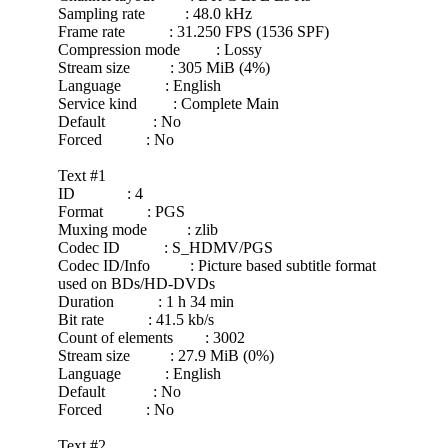
Sampling rate : 48.0 kHz
Frame rate : 31.250 FPS (1536 SPF)
Compression mode : Lossy
Stream size : 305 MiB (4%)
Language : English
Service kind : Complete Main
Default : No
Forced : No
Text #1
ID : 4
Format : PGS
Muxing mode : zlib
Codec ID : S_HDMV/PGS
Codec ID/Info : Picture based subtitle format
used on BDs/HD-DVDs
Duration : 1 h 34 min
Bit rate : 41.5 kb/s
Count of elements : 3002
Stream size : 27.9 MiB (0%)
Language : English
Default : No
Forced : No
Text #2