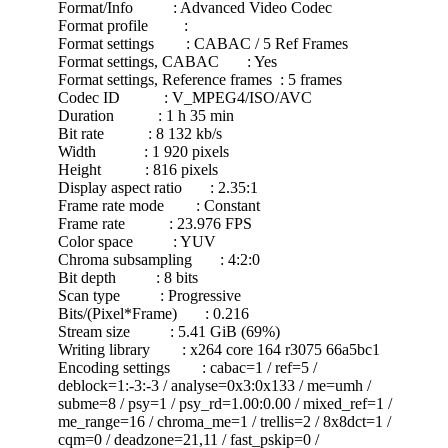
Format/Info : Advanced Video Codec
Format profile :
Format settings : CABAC / 5 Ref Frames
Format settings, CABAC : Yes
Format settings, Reference frames : 5 frames
Codec ID : V_MPEG4/ISO/AVC
Duration : 1 h 35 min
Bit rate : 8 132 kb/s
Width : 1 920 pixels
Height : 816 pixels
Display aspect ratio : 2.35:1
Frame rate mode : Constant
Frame rate : 23.976 FPS
Color space : YUV
Chroma subsampling : 4:2:0
Bit depth : 8 bits
Scan type : Progressive
Bits/(Pixel*Frame) : 0.216
Stream size : 5.41 GiB (69%)
Writing library : x264 core 164 r3075 66a5bc1
Encoding settings : cabac=1 / ref=5 /
deblock=1:-3:-3 / analyse=0x3:0x133 / me=umh /
subme=8 / psy=1 / psy_rd=1.00:0.00 / mixed_ref=1 /
me_range=16 / chroma_me=1 / trellis=2 / 8x8dct=1 /
cqm=0 / deadzone=21,11 / fast_pskip=0 /