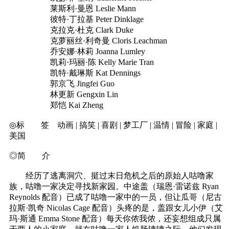
莱斯利·曼恩 Leslie Mann
彼特·丁拉基 Peter Dinklage
克拉克·杜克 Clark Duke
克萝丽丝·利奇曼 Cloris Leachman
乔安娜·林莉 Joanna Lumley
凯莉·玛丽·陈 Kelly Marie Tran
凯特·戴琳斯 Kat Dennings
郭京飞 Jingfei Guo
林更新 Gengxin Lin
郑恺 Kai Zheng
◎标 签 动画 | 搞笑 | 喜剧 | 梦工厂 | 温情 | 冒险 | 家庭 |
美国
◎简 介
经历了逃离洞穴、挺过末日危机之后的原始人咕噜家
族，咕噜一家决定寻找新家园。中途盖（瑞恩·雷诺兹 Ryan
Reynolds 配音）已成了咕噜一家中的一员，但让瓜哥（尼古
拉斯·凯奇 Nicolas Cage 配音）头疼的是，盖跟女儿小伊（艾
玛·斯通 Emma Stone 配音）每天你侬我侬，还妄想组成只属