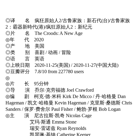
◎译 名 疯狂原始人2/古鲁家族：新石代(台)/古鲁家族
2：霸器新時代(港)/疯狂原始人2：新纪元
◎片 名 The Croods: A New Age
◎年 代 2020
◎产 地 美国
◎类 别 喜剧 / 动画 / 冒险
◎语 言 英语
◎上映日期 2020-11-25(美国) / 2020-11-27(中国大陆)
◎豆瓣评分 7.8/10 from 227780 users
◎
◎片 长 95分钟
◎导 演 乔尔·克劳福德 Joel Crawford
◎编 剧 柯克·德·米科 Kirk De Micco / 丹·哈格曼 Dan
Hageman / 凯文·哈格曼 Kevin Hageman / 克里斯·桑德斯 Chris
Sanders / 保罗·费舍尔 Paul Fisher / 鲍勃·罗根 Bob Logan
◎主 演 尼古拉斯·凯奇 Nicolas Cage
艾玛·斯通 Emma Stone
瑞安·雷诺兹 Ryan Reynolds
凯瑟琳·基纳 Catherine Keener