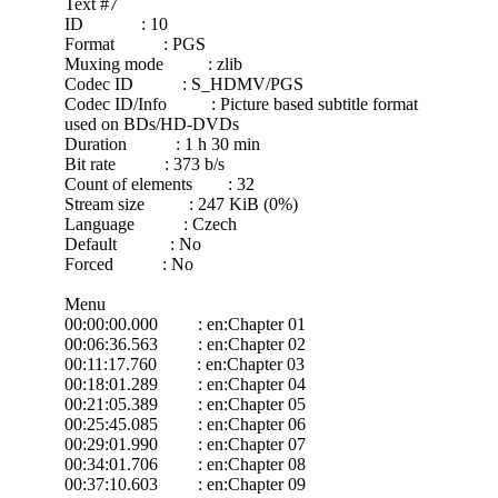
Text #7
ID : 10
Format : PGS
Muxing mode : zlib
Codec ID : S_HDMV/PGS
Codec ID/Info : Picture based subtitle format
used on BDs/HD-DVDs
Duration : 1 h 30 min
Bit rate : 373 b/s
Count of elements : 32
Stream size : 247 KiB (0%)
Language : Czech
Default : No
Forced : No
Menu
00:00:00.000 : en:Chapter 01
00:06:36.563 : en:Chapter 02
00:11:17.760 : en:Chapter 03
00:18:01.289 : en:Chapter 04
00:21:05.389 : en:Chapter 05
00:25:45.085 : en:Chapter 06
00:29:01.990 : en:Chapter 07
00:34:01.706 : en:Chapter 08
00:37:10.603 : en:Chapter 09