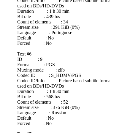
Codec ID/Info : Picture based subtitle format
used on BDs/HD-DVDs
Duration : 1 h 30 min
Bit rate : 439 b/s
Count of elements : 34
Stream size : 291 KiB (0%)
Language : Portuguese
Default : No
Forced : No
Text #6
ID : 9
Format : PGS
Muxing mode : zlib
Codec ID : S_HDMV/PGS
Codec ID/Info : Picture based subtitle format
used on BDs/HD-DVDs
Duration : 1 h 30 min
Bit rate : 568 b/s
Count of elements : 52
Stream size : 376 KiB (0%)
Language : Russian
Default : No
Forced : No