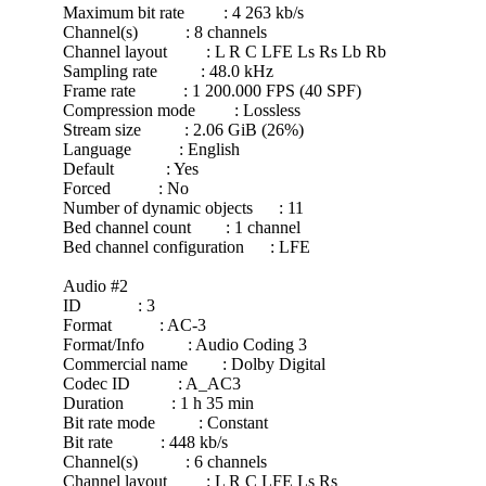
Maximum bit rate : 4 263 kb/s
Channel(s) : 8 channels
Channel layout : L R C LFE Ls Rs Lb Rb
Sampling rate : 48.0 kHz
Frame rate : 1 200.000 FPS (40 SPF)
Compression mode : Lossless
Stream size : 2.06 GiB (26%)
Language : English
Default : Yes
Forced : No
Number of dynamic objects : 11
Bed channel count : 1 channel
Bed channel configuration : LFE
Audio #2
ID : 3
Format : AC-3
Format/Info : Audio Coding 3
Commercial name : Dolby Digital
Codec ID : A_AC3
Duration : 1 h 35 min
Bit rate mode : Constant
Bit rate : 448 kb/s
Channel(s) : 6 channels
Channel layout : L R C LFE Ls Rs