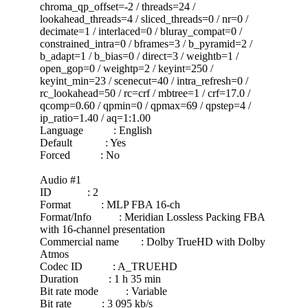
chroma_qp_offset=-2 / threads=24 /
lookahead_threads=4 / sliced_threads=0 / nr=0 /
decimate=1 / interlaced=0 / bluray_compat=0 /
constrained_intra=0 / bframes=3 / b_pyramid=2 /
b_adapt=1 / b_bias=0 / direct=3 / weightb=1 /
open_gop=0 / weightp=2 / keyint=250 /
keyint_min=23 / scenecut=40 / intra_refresh=0 /
rc_lookahead=50 / rc=crf / mbtree=1 / crf=17.0 /
qcomp=0.60 / qpmin=0 / qpmax=69 / qpstep=4 /
ip_ratio=1.40 / aq=1:1.00
Language : English
Default : Yes
Forced : No
Audio #1
ID : 2
Format : MLP FBA 16-ch
Format/Info : Meridian Lossless Packing FBA
with 16-channel presentation
Commercial name : Dolby TrueHD with Dolby
Atmos
Codec ID : A_TRUEHD
Duration : 1 h 35 min
Bit rate mode : Variable
Bit rate : 3 095 kb/s