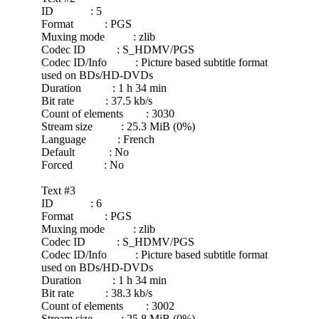
ID : 5
Format : PGS
Muxing mode : zlib
Codec ID : S_HDMV/PGS
Codec ID/Info : Picture based subtitle format
used on BDs/HD-DVDs
Duration : 1 h 34 min
Bit rate : 37.5 kb/s
Count of elements : 3030
Stream size : 25.3 MiB (0%)
Language : French
Default : No
Forced : No
Text #3
ID : 6
Format : PGS
Muxing mode : zlib
Codec ID : S_HDMV/PGS
Codec ID/Info : Picture based subtitle format
used on BDs/HD-DVDs
Duration : 1 h 34 min
Bit rate : 38.3 kb/s
Count of elements : 3002
Stream size : 25.8 MiB (0%)