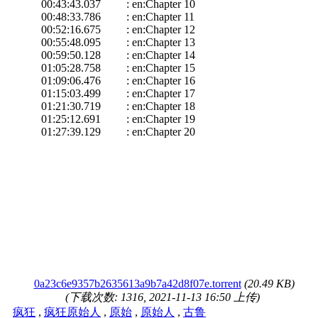
00:43:43.037 : en:Chapter 10
00:48:33.786 : en:Chapter 11
00:52:16.675 : en:Chapter 12
00:55:48.095 : en:Chapter 13
00:59:50.128 : en:Chapter 14
01:05:28.758 : en:Chapter 15
01:09:06.476 : en:Chapter 16
01:15:03.499 : en:Chapter 17
01:21:30.719 : en:Chapter 18
01:25:12.691 : en:Chapter 19
01:27:39.129 : en:Chapter 20
0a23c6e9357b2635613a9b7a42d8f07e.torrent
(20.49 KB)
(下载次数: 1316, 2021-11-13 16:50 上传)
疯狂
,
疯狂原始人
,
原始
,
原始人
,
古鲁