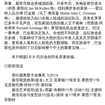
荼毒，最终导致这座城池陷落。许多年后，灰袍巫师甘道夫
（伊恩·麦凯伦 Ian McKellen 饰）找到弗罗多的舅舅——霍比
特人比尔博·巴金斯（马丁·弗里曼 Martin John C. Freeman
饰），邀请他加入由13名矮人组成的远征队伍。原来史茅革
已多年不见声息，背负家国仇恨的矮人王子索林（理查德·阿
米蒂奇 Richard Armitage 饰）希望借此机会收复故土。经过
一番考虑，巴金斯决定加入。令他想不到的是，远征旅途多
灾多难，与索林结下深仇大恨的苍白半兽人及其爪牙阴魂不
散，更有食人鬼和石人制造的无数艰险。而在旅途中，巴金
斯也意外得到了日后影响整个中土的重要宝物……
本片根据J.R.R·托尔金的同名原著改编。
◎获奖情况
第85届奥斯卡金像奖 ?(2013)
最佳视觉效果(提名) 大卫·克莱顿?/?埃里克·赛恩登?/?R·
克里斯托弗·怀特?/?乔·莱特瑞
最佳艺术指导(提名) 西蒙·布赖特?/?丹·汉纳?/?拉·文森特
最佳化妆与发型设计(提名) 彼得·金?/?塔米·莱恩?/?里克·
芬勒特