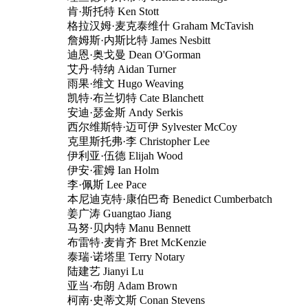
肯·斯托特 Ken Stott
格拉汉姆·麦克泰维什 Graham McTavish
詹姆斯·内斯比特 James Nesbitt
迪恩·奥戈曼 Dean O'Gorman
艾丹·特纳 Aidan Turner
雨果·维文 Hugo Weaving
凯特·布兰切特 Cate Blanchett
安迪·瑟金斯 Andy Serkis
西尔维斯特·迈可伊 Sylvester McCoy
克里斯托弗·李 Christopher Lee
伊利亚·伍德 Elijah Wood
伊安·霍姆 Ian Holm
李·佩斯 Lee Pace
本尼迪克特·康伯巴奇 Benedict Cumberbatch
姜广涛 Guangtao Jiang
马努·贝内特 Manu Bennett
布雷特·麦肯齐 Bret McKenzie
泰瑞·诺塔里 Terry Notary
陆建艺 Jianyi Lu
亚当·布朗 Adam Brown
柯南·史蒂文斯 Conan Stevens