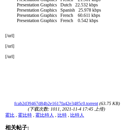
Presentation Graphics Dutch 22.532 kbps
Presentation Graphics Spanish 25.978 kbps
Presentation Graphics French 60.611 kbps
Presentation Graphics French 0.542 kbps
[/url]
[/url]
[/url]
fcab2d39467d84b2e1617fa42e3485c0.torrent
(63.75 KB)
(下载次数: 1011, 2021-11-4 17:45 上传)
霍比
,
霍比特
,
霍比特人
,
比特
,
比特人
相关帖子: