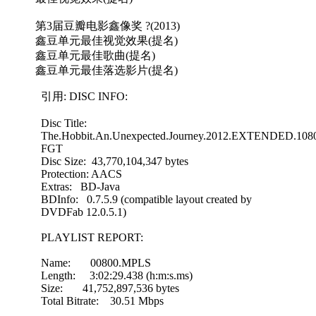
第3届豆瓣电影鑫像奖 ?(2013)
鑫豆单元最佳视觉效果(提名)
鑫豆单元最佳歌曲(提名)
鑫豆单元最佳落选影片(提名)
引用: DISC INFO:
Disc Title:
The.Hobbit.An.Unexpected.Journey.2012.EXTENDED.108
FGT
Disc Size: 43,770,104,347 bytes
Protection: AACS
Extras: BD-Java
BDInfo: 0.7.5.9 (compatible layout created by
DVDFab 12.0.5.1)
PLAYLIST REPORT:
Name: 00800.MPLS
Length: 3:02:29.438 (h:m:s.ms)
Size: 41,752,897,536 bytes
Total Bitrate: 30.51 Mbps