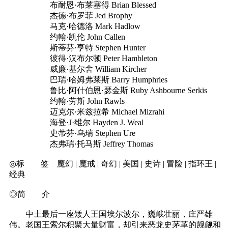
布耐恩·布莱塞得 Brian Blessed
杰德·布罗菲 Jed Brophy
马克·哈德洛 Mark Hadlow
约翰·凯伦 John Callen
斯蒂芬·亨特 Stephen Hunter
彼得·汉布尔顿 Peter Hambleton
威廉·基尔舍 William Kircher
巴瑞·哈姆弗莱斯 Barry Humphries
鲁比·阿什伯恩·瑟金斯 Ruby Ashbourne Serkis
约翰·劳斯 John Rawls
迈克尔·米兹拉希 Michael Mizrahi
海登·J·维尔 Hayden J. Weal
史蒂芬·乌瑞 Stephen Ure
杰弗瑞·托马斯 Jeffrey Thomas
◎标 签 魔幻 | 魔戒 | 奇幻 | 美国 | 史诗 | 冒险 | 指环王 |
经典
◎简 介
中土最后一座矮人王国埃尔波尔，巍峨壮丽，庄严雄
伟。老国王索尔积聚大量财富，却引来恶龙史茅革的觊觎和