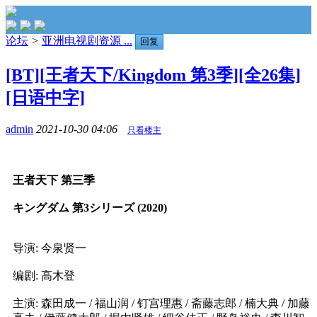
论坛
>
亚洲电视剧资源 ...
回复
[BT][王者天下/Kingdom 第3季][全26集]
[日语中字]
admin
2021-10-30 04:06
只看楼主
王者天下 第三季
キングダム 第3シリーズ (2020)
导演: 今泉贤一
编剧: 高木登
主演: 森田成一 / 福山润 / 钉宫理惠 / 斋藤志郎 / 楠大典 / 加藤