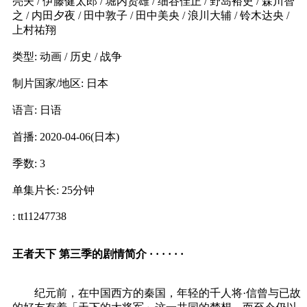
亮夫 / 伊藤健太郎 / 堀内贤雄 / 细谷佳正 / 野岛裕史 / 森川智
之 / 内田夕夜 / 田中敦子 / 田中美央 / 浪川大辅 / 铃木达央 /
上村祐翔
类型: 动画 / 历史 / 战争
制片国家/地区: 日本
语言: 日语
首播: 2020-04-06(日本)
季数: 3
单集片长: 25分钟
: tt11247738
王者天下 第三季的剧情简介 · · · · · ·
纪元前，在中国西方的秦国，年轻的千人将·信曾与已故