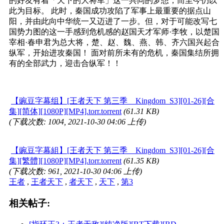
的好友有着「天下的大将军」这一共同的梦想，而至今仍以
此为目标。 此时，秦国成功攻陷了军事上最重要的据点山
阳，并由此向中华统一又迈进了一步。但，对于可能改写七
国势力图的这一手感到危机感的赵国天才军师·李牧，以楚国
宰相·春申君为总大将，楚、赵、魏、燕、韩、齐六国兴起合
纵军，开始进攻秦国！ 面对前所未有的危机，秦国集结所拥
有的全部武力，迎击合纵军！！
【豌豆字幕组】[王者天下 第三季 _ Kingdom_S3][01-26][合
集][简体][1080P][MP4].torr.torrent
(61.31 KB)
(下载次数: 1004, 2021-10-30 04:06 上传)
【豌豆字幕組】[王者天下 第三季 _ Kingdom_S3][01-26][合
集][繁體][1080P][MP4].torr.torrent
(61.35 KB)
(下载次数: 961, 2021-10-30 04:06 上传)
王者
,
王者天下
,
者天下
,
天下
,
第3
相关帖子: