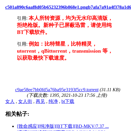
c501a890c6aaf8d05b65232396b868e1.png
b7afa7a91a4f378a1d
本人所转资源，均为无水印高清版，
引用:
拒绝枪版。新种子已屏蔽迅雷，请使用纯
BT下载软件。
例如：比特彗星，比特精灵，
引用:
utorrent，qBittorrent，transmission 等，
以获取最快下载速度。
c9ae58ee7bb0fd5a76ba95e3193f5cc9.torrent
(31.11 KB)
(下载次数: 1395, 2021-10-23 17:56 上传)
女人
,
女人街
,
再见
,
纯净
,
bt下载
相关帖子:
[致命感应][纯净版][BT下载][BD-MKV/7.37 ...