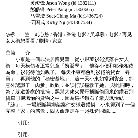
黄竣锋 Jason Wong (id:1382111)
彭皓锋 Peter Pang (id:1360665)
马雪澄 Suet-Ching Ma (id:1436724)
伍国成 Ricky Ng (id:1367534)
◎标 签 刘心悠 / 香港 / 香港电影 / 吴卓羲 / 电影 / 再见
女人街想看看 / 剧情 / 家庭
◎简 介
小東是一個非法居留兒童，從小跟著衫佬流落在女人
街，每天模仿著正常兒童「扮返學」。他從小便和衫佬相依
為命，衫佬待他如親子。 每天小東都會到衫佬的貨倉「尋
寶」，再到他的「秘密基地」。這一天小東如常到貨倉，卻
意外認識了「肉參」欣欣，並誤打誤撞救了她。 與此同時，
為了躲避警察的搜捕，黑幫大佬火屎哥插贓偷回來的鑽石到
貨車司機珮怡的貨物之中，因為這些鑽石子豪與珮怡結
「緣」。 一場賊贓與綁架案件交織著錯摸，小東得到了一個
完整「家」的感覺，四人命運走在一起殊途同歸......
引用:
引用: