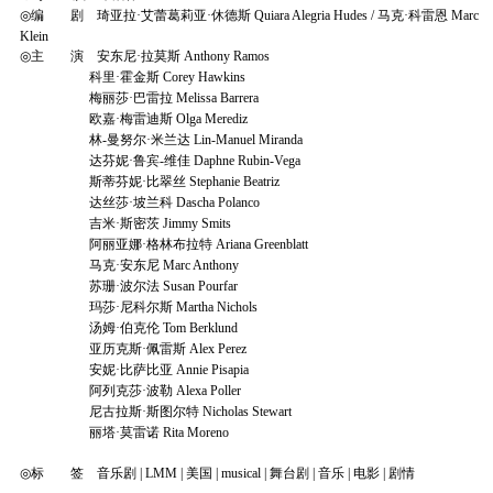
◎编 剧 琦亚拉·艾蕾葛莉亚·休德斯 Quiara Alegria Hudes / 马克·科雷恩 Marc
Klein
◎主 演 安东尼·拉莫斯 Anthony Ramos
科里·霍金斯 Corey Hawkins
梅丽莎·巴雷拉 Melissa Barrera
欧嘉·梅雷迪斯 Olga Merediz
林-曼努尔·米兰达 Lin-Manuel Miranda
达芬妮·鲁宾-维佳 Daphne Rubin-Vega
斯蒂芬妮·比翠丝 Stephanie Beatriz
达丝莎·坡兰科 Dascha Polanco
吉米·斯密茨 Jimmy Smits
阿丽亚娜·格林布拉特 Ariana Greenblatt
马克·安东尼 Marc Anthony
苏珊·波尔法 Susan Pourfar
玛莎·尼科尔斯 Martha Nichols
汤姆·伯克伦 Tom Berklund
亚历克斯·佩雷斯 Alex Perez
安妮·比萨比亚 Annie Pisapia
阿列克莎·波勒 Alexa Poller
尼古拉斯·斯图尔特 Nicholas Stewart
丽塔·莫雷诺 Rita Moreno
◎标 签 音乐剧 | LMM | 美国 | musical | 舞台剧 | 音乐 | 电影 | 剧情