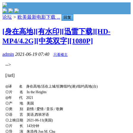
论坛
>
欧美最新电影下载 ...
回复
[身在高地][有水印][迅雷下载][HD-
MP4/4.2G][中英双字][1080P]
admin
2021-06-19 07:40
只看楼主
-->
[/url]
◎译 名 身在高地/活在上城/狂舞纽约(港)/纽约高地(台)
◎片 名 In the Heights
◎年 代 2021
◎产 地 美国
◎类 别 剧情 / 爱情 / 音乐 / 歌舞
◎语 言 英语,西班牙语
◎上映日期 2021-06-11(美国)
◎片 长 143分钟
◎导 演 朱浩伟 Jon M. Chu