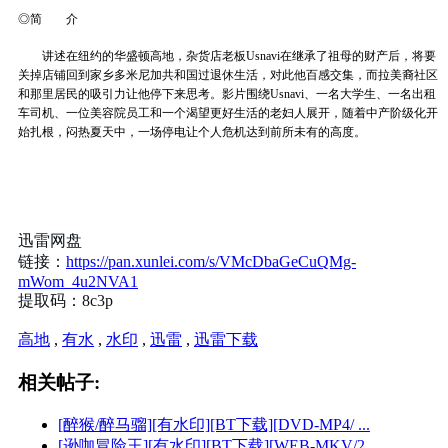
◎简 介
讲述在纽约的华盛顿高地，杂货店老板Usnavi在继承了祖母的财产后，将要
关掉店铺回到家乡多米尼加共和国过退休生活，对此他百感交集，而拉美裔社区
和那里居民的吸引力让他停下来思考。影片围绕Usnavi、一名大学生、一名出租
车司机、一位美容院员工和一个渴望更好生活的老妇人展开，随着中产阶级化开
始扎根，闷热夏天中，一场停电让个人危机达到前所未有的高度。
迅雷网盘
链接：
https://pan.xunlei.com/s/VMcDbaGeCuQMg-
mWom_4u2NVA1
提取码：8c3p
高地
,
有水
,
水印
,
迅雷
,
迅雷下载
相关帖子:
[醉猴/醉马骝][有水印][BT下载][DVD-MP4/ ...
[逊咖冒险王][有水印][BT下载][WEB-MKV/2 ...