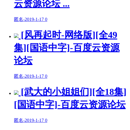
云资源论坛 ...
匿名
-
2019-1-17
0
[风再起时-网络版][全49
集][国语中字]-百度云资源
论坛
匿名
-
2019-1-17
0
[武大的小姐姐们][全18集]
[国语中字]-百度云资源论坛
匿名
-
2019-1-17
0