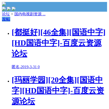
论坛
>
国内电视剧资源 ...
发帖
[都挺好][46全集][国语中字]
[HD国语中字]-百度云资源
论坛
匿名
-
2019-3-31
0
[玛丽学园][20全集][国语中
字][HD国语中字]-百度云资
源论坛