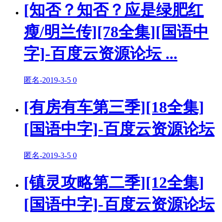
[知否？知否？应是绿肥红
瘦/明兰传][78全集][国语中
字]-百度云资源论坛 ...
匿名
-
2019-3-5
0
[有房有车第三季][18全集]
[国语中字]-百度云资源论坛
匿名
-
2019-3-5
0
[镇灵攻略第二季][12全集]
[国语中字]-百度云资源论坛