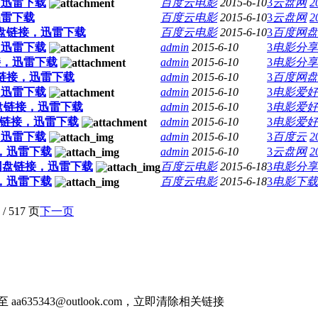
，迅雷下载
百度云电影
2015-6-10
3
云盘网
2
迅雷下载
百度云电影
2015-6-10
3
云盘网
2
盘链接，迅雷下载
百度云电影
2015-6-10
3
百度网盘
，迅雷下载
admin
2015-6-10
3
电影分享
接，迅雷下载
admin
2015-6-10
3
电影分享
链接，迅雷下载
admin
2015-6-10
3
百度网盘
，迅雷下载
admin
2015-6-10
3
电影爱好
盘链接，迅雷下载
admin
2015-6-10
3
电影爱好
盘链接，迅雷下载
admin
2015-6-10
3
电影爱好
，迅雷下载
admin
2015-6-10
3
百度云
2
，迅雷下载
admin
2015-6-10
3
云盘网
2
网盘链接，迅雷下载
百度云电影
2015-6-18
3
电影分享
，迅雷下载
百度云电影
2015-6-18
3
电影下载
/ 517 页
下一页
件至
aa635343@outlook.com
，立即清除相关链接