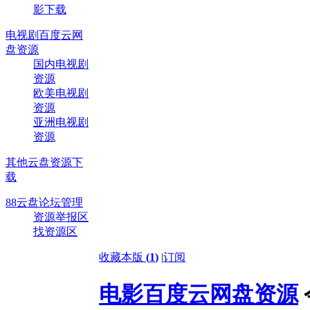
影下载
电视剧百度云网
盘资源
国内电视剧
资源
欧美电视剧
资源
亚洲电视剧
资源
其他云盘资源下
载
88云盘论坛管理
资源举报区
找资源区
收藏本版
(
1
)
|
订阅
电影百度云网盘资源