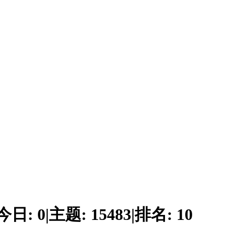
今日:
0
|
主题:
15483
|
排名:
10