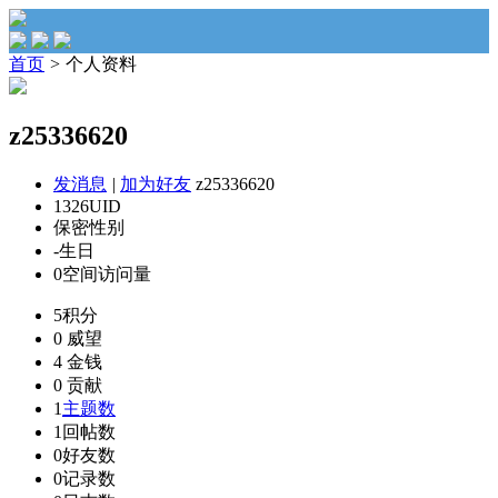
首页
>
个人资料
z25336620
发消息
|
加为好友
z25336620
1326
UID
保密
性别
-
生日
0
空间访问量
5
积分
0
威望
4
金钱
0
贡献
1
主题数
1
回帖数
0
好友数
0
记录数