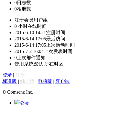
0
日志数
0
相册数
注册会员
用户组
0 小时
在线时间
2015-6-10 14:21
注册时间
2015-6-14 17:05
最后访问
2015-6-14 17:05
上次活动时间
2015-7-2 16:04
上次发表时间
0
上次邮件通知
使用系统默认
所在时区
登录
|
注册
标准版
|
触屏版
|
电脑版
|
客户端
© Comsenz Inc.
论坛