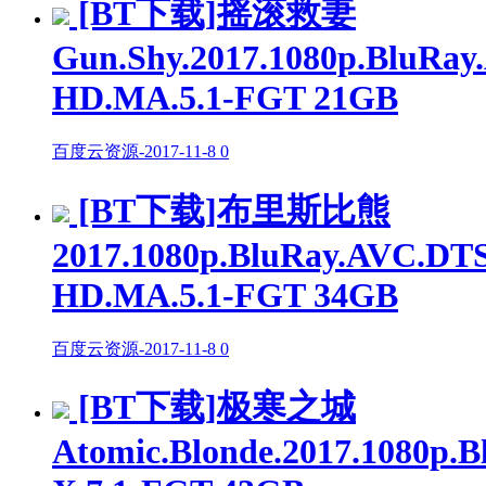
[BT下载]摇滚救妻
Gun.Shy.2017.1080p.BluRay
HD.MA.5.1-FGT 21GB
百度云资源
-
2017-11-8
0
[BT下载]布里斯比熊
2017.1080p.BluRay.AVC.DT
HD.MA.5.1-FGT 34GB
百度云资源
-
2017-11-8
0
[BT下载]极寒之城
Atomic.Blonde.2017.1080p.